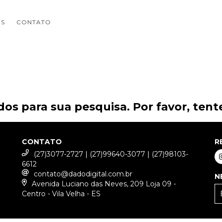
OS
CONTATO
os para sua pesquisa. Por favor, tente
CONTATO
R
(27)3077-2727 | (27)99640-3077 | (27)98103-
6612
contato@dadodigital.com.br
N
Avenida Luciano das Neves, 209 Loja 09 -
Centro - Vila Velha - ES