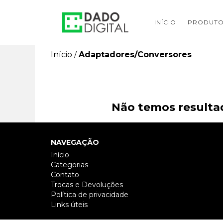
INÍCIO
PRODUT
Início
Adaptadores/Conversores
/
Não temos resultad
NAVEGAÇÃO
Início
Categorias
Contato
Trocas e Devoluções
Política de privacidade
Links úteis